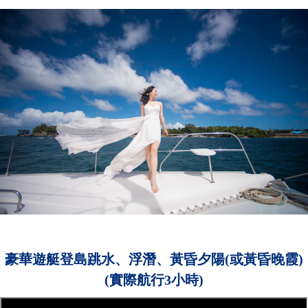
豪華遊艇登島跳水、浮潛、黃昏夕陽(或黃昏晚霞)
(實際航行3小時)