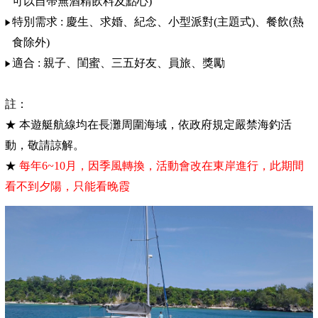
可以自帶無酒精飲料及點心)
特別需求 : 慶生
、求婚
、紀念
、小型派對(主題式)
、餐飲(熱
食除外)
適合 : 親子
、閨蜜
、三五好友
、員旅
、獎勵
註：
★ 本遊艇航線均在長灘周圍海域，依政府規定嚴禁海釣活
動，敬請諒解。
★
每年6~10月，因季風轉換，活動會改在東岸進行，此期間
看不到夕陽，只能看晚霞