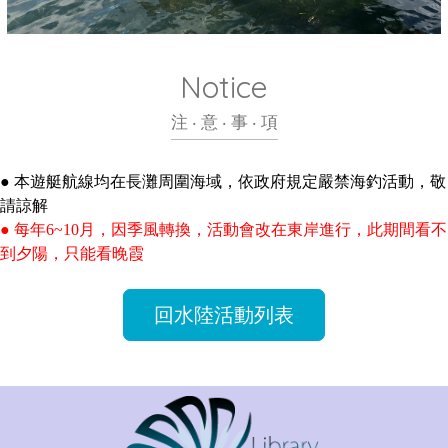
Notice
注 ‧ 意 ‧ 事 ‧ 項
● 本遊艇航線均在長灘周圍海域，依政府規定嚴禁海釣活動，敬
請諒解
● 每年6~10月，因季風轉換，活動會改在東岸進行，此期間看不
到夕陽，只能看晚霞
回水陸活動列表