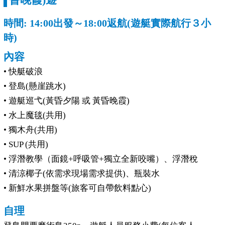
時間: 14:00出發～18:00返航(遊艇實際航行３小
時)
內容
• 快艇破浪
• 登島(懸崖跳水)
• 遊艇巡弋(黃昏夕陽 或 黃昏晚霞)
• 水上魔毯(共用)
• 獨木舟(共用)
• SUP (共用)
• 浮潛教學（面鏡+呼吸管+獨立全新咬嘴）、浮潛稅
• 清涼椰子(依需求現場需求提供)、瓶裝水
• 新鮮水果拼盤等(旅客可自帶飲料點心)
自理