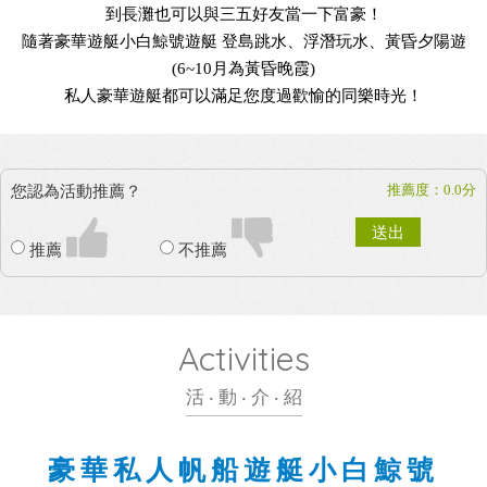
到長灘也可以與三五好友當一下富豪！
隨著豪華遊艇小白鯨號遊艇 登島跳水、浮潛玩水、黃昏夕陽遊
(6~10月為黃昏晚霞)
私人豪華遊艇都可以滿足您度過歡愉的同樂時光！
推薦度：0.0分
您認為活動推薦？
送出
推薦
不推薦
Activities
活 ‧ 動 ‧ 介 ‧ 紹
豪華私人帆船遊艇小白鯨號