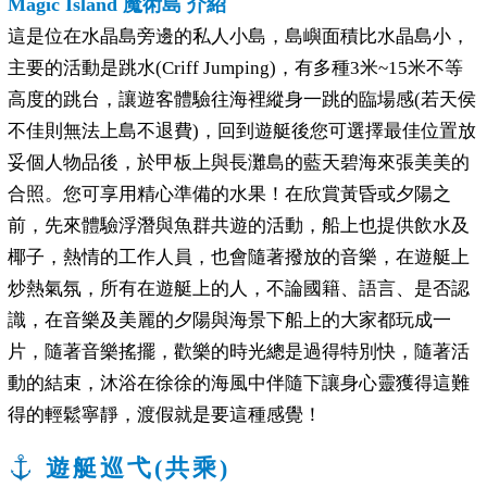
Magic Island 魔術島 介紹
這是位在水晶島旁邊的私人小島，島嶼面積比水晶島小，
主要的活動是跳水(Criff Jumping)，有多種3米~15米不等
高度的跳台，讓遊客體驗往海裡縱身一跳的臨場感(若天侯
不佳則無法上島不退費)，回到遊艇後您可選擇最佳位置放
妥個人物品後，於甲板上與長灘島的藍天碧海來張美美的
合照。您可享用精心準備的水果！在欣賞黃昏或夕陽之
前，先來體驗浮潛與魚群共遊的活動，船上也提供飲水及
椰子，熱情的工作人員，也會隨著撥放的音樂，在遊艇上
炒熱氣氛，所有在遊艇上的人，不論國籍、語言、是否認
識，在音樂及美麗的夕陽與海景下船上的大家都玩成一
片，隨著音樂搖擺，歡樂的時光總是過得特別快，隨著活
動的結束，沐浴在徐徐的海風中伴隨下讓身心靈獲得這難
得的輕鬆寧靜，渡假就是要這種感覺！
遊艇巡弋(共乘)