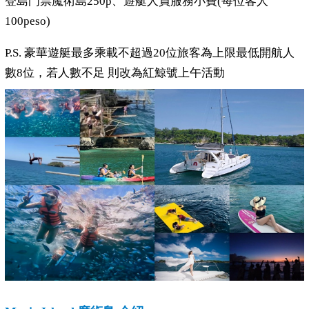
登島門票魔術島250p、遊艇人員服務小費(每位客人
100peso)
P.S. 豪華遊艇最多乘載不超過20位旅客為上限最低開航人
數8位，若人數不足 則改為紅鯨號上午活動