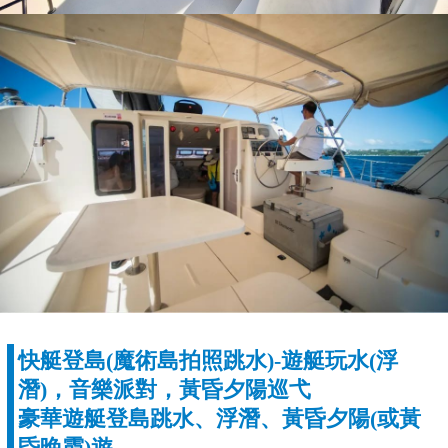
快艇登島(魔術島拍照跳水)-遊艇玩水(浮
潛)，音樂派對，黃昏夕陽巡弋
豪華遊艇登島跳水、浮潛、黃昏夕陽(或黃
昏晚霞)遊