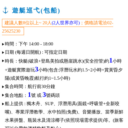
遊艇巡弋(包船)
建議人數8位以上~ 20人
(2人世界亦可)
；價格請電洽02-
25625230
時間：下午 14:00 - 18:00
日期 (每週日開航) : 可指定日期
1
時長：
快艇(破浪+
登島美拍
或懸崖跳水)(安全控管)
約
小時
3
+
遊艇實際遊玩
小時(包含:
浮潛玩水
約
1.5~2小時+賞黃昏夕
陽(或黃昏晚霞)航行約1~1.5小時)
集合時間：航行前30分鐘
1
3
集合地點：
號 或
號碼頭
船上提供 : 獨木舟、SUP、浮潛用具(面鏡+呼吸管+全新咬
嘴)
、專業浮潛教學
、水中拍照(免費)
、
音樂播放、當季新鮮
水果拼盤、瓶裝水及清涼椰子(依照現場需求提供)等。(旅客