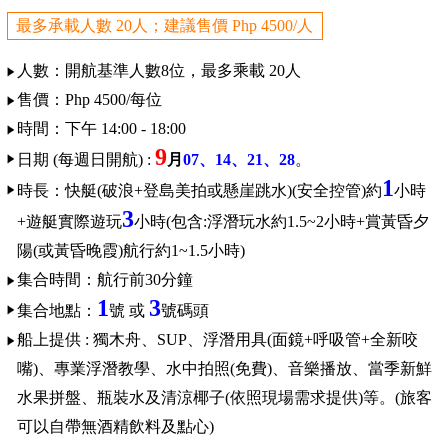
最多承載人數 20人；建議售價 Php 4500/人
人數：開航基準人數8位，最多乘載 20人
售價：Php 4500/每位
時間：下午 14:00 - 18:00
9
日期 (每週日開航) :
月
07
、14
、21
、28
。
1
時長：快艇(破浪+
登島美拍
或懸崖跳水)(安全控管)約
小時
3
+
遊艇實際遊玩
小時(包含:
浮潛玩水
約
1.5~2小時+賞黃昏夕
陽(或黃昏晚霞)航行約1~1.5小時)
集合時間：航行前30分鐘
1
3
集合地點：
號 或
號碼頭
船上提供 : 獨木舟、SUP、浮潛用具(面鏡+呼吸管+全新咬
嘴)
、專業浮潛教學
、水中拍照(免費)
、
音樂播放、當季新鮮
水果拼盤、瓶裝水及清涼椰子(依照現場需求提供)等。(旅客
可以自帶無酒精飲料及點心)