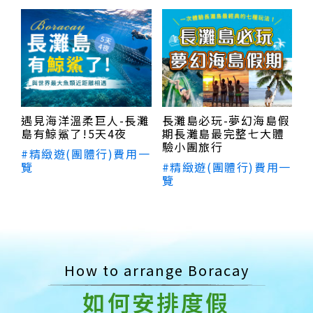
遇見海洋溫柔巨人-長灘
長灘島必玩-夢幻海島假
島有鯨鯊了!5天4夜
期長灘島最完整七大體
驗小團旅行
#精緻遊(團體行)費用一
覽
#精緻遊(團體行)費用一
覽
How to arrange Boracay
如何安排度假