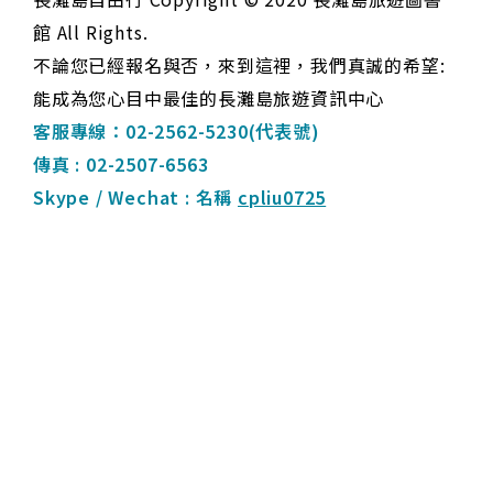
的當地導遊,幽默風趣、超級可愛!在沙灘打麻將
弄丟了一張西風,飯店還幫我找回來,真感 動!很開
館 All Rights.
心能遇到這麼優質的旅行社,讓我們在長灘島的旅
不論您已經報名與否，來到這裡，我們真誠的希望:
程中完全無後顧之憂。
能成為您心目中最佳的長灘島旅遊資訊中心
客服專線：02-2562-5230(代表號)
★★★★★
1 周前
傳真 : 02-2507-6563
感謝Miley在旅程前後都耐心地回覆各種問題,讓
Skype / Wechat : 名稱 
cpliu0725
人感受到滿滿的貼心與專業。平平跟多多 是最棒
的當地導遊,幽默風趣、超級可愛,連老公都超喜
Line: 
@syu4346s
歡他!很開心能遇到這麼優質的旅行社,讓我們在
E-mail: 
cpliu0725@gmail.com
長灘島的旅程 中完全無後顧之憂,能夠專心地放
鬆身心,盡情享受長灘島的美麗風光。
網站 聯絡人：Allen 劉
地址：台北市中山區南京東路2段98號11樓之1(富
立綜合旅行社)
★★★★★
1 周前
交觀綜2232號 品保字北1717號 統一編
跳島專業浮潛課程以及一對一的潛水訓練超讚
Peter
號:86967563
Design by : 
一化網頁設計
★★★★★
1 周前