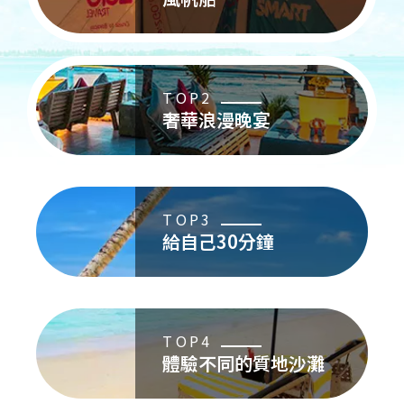
TOP2
奢華浪漫
晚宴
TOP3
給自己
30分鐘
TOP4
體驗不同的
質地沙灘