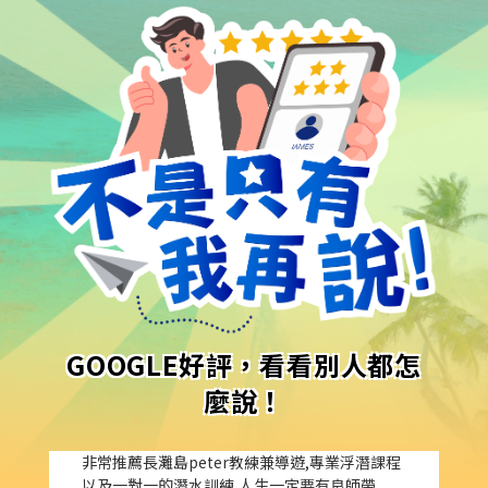
★★★★★
4 天前
第二次去長灘島依然選擇富立客制化服務服務很
棒,很專業,當地導遊Peter Lee
★★★★★
4 天前
第一次的浮潛就是導遊帶下水的,教的很專業,很
多魚,相信專業就對了啦
★★★★★
GOOGLE好評，看看別人都怎
4 天前
非常推薦長灘島peter教練兼導遊,專業浮潛課程
麼說！
以及一對一的潛水訓練,人生一定要有良師帶
★★★★★
5 天前