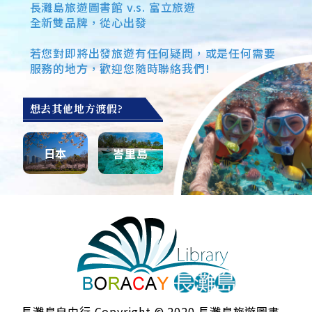
★★★★★
1 周前
長灘島旅遊圖書館 v.s. 富立旅遊
全新雙品牌，從心出發
兩人旅行長灘島,除機+酒外,旅行社還有各種當地
活動menu選擇,到長灘後有什麼問題,有台灣在
若您對即將出發旅遊有任何疑問，或是任何需要
地導遊可釋疑或協助處理,有自由行的隨性感,也
有專業在地的顧問。推薦
服務的地方，歡迎您隨時聯絡我們!
想去其他地方渡假?
★★★★★
1 周前
真的必須要大推Peter教練,根本萬事通,而且群組
訊息基本上是秒回(這太重要了),長灘島上任何事
日本
峇里島
情不論是行程安排、調整、應變能力都是頂的啦
!! 推薦的餐廳完 全無雷!直接長在我們舌巴上!潛
水行程也是非常周到,潛點魚非常多,影片也很用
心,只能說好的導遊對整趟旅程實在是太重要了!
感恩的心
★★★★★
1 周前
感謝Miley在旅程前後都耐心地回覆各種問題,讓
人感受到滿滿的貼心與專業。平平跟多多 是最棒
長灘島自由行
Copyright © 2020 長灘島旅遊圖書