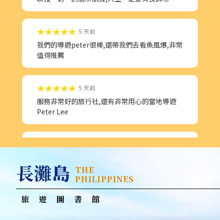
我們的導遊peter很棒,還帶我們去看魚風爆,非常
值得推薦
★★★★★
5 天前
服務非常好的旅行社,還有非常用心的當地導遊
Peter Lee
★★★★★
5 天前
這是我第一次包車體驗(北海道),司導全程服務讓
我安心許多…下次如有包車需求一定會在找富立
旅遊
長灘島
THE
★★★★★
1 周前
PHILIPPINES
很棒的旅行 謝謝富立旅遊
旅遊圖書館