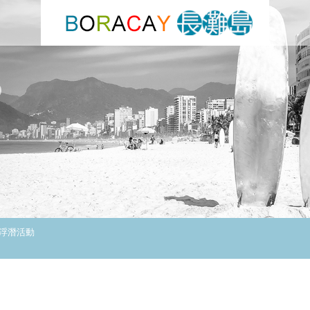
s
業浮潛活動