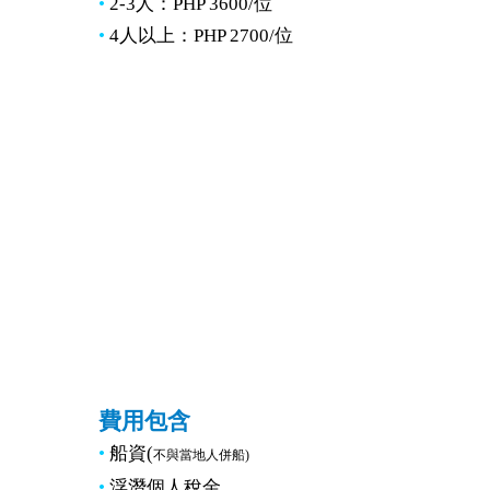
•
2-3人：PHP 3600/位
•
4人以上：PHP 2700/位
費用包含
•
船資(
不與當地人併船)
•
浮潛個人稅金