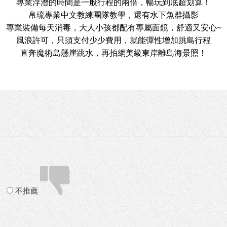
專業浮潛的時間是一般行程的兩倍，暢玩到底超划算！
帛琉專業中文教練團隊教學，還有水下魚群攝影
專業裝備每天消毒，大人小孩都配有專屬面鏡，舒適又安心~
風浪許可，只須支付少少費用，就能彈性增加跳島行程
直奔魔術島懸崖跳水，再拍網美級東岸離島海景照！
不推薦