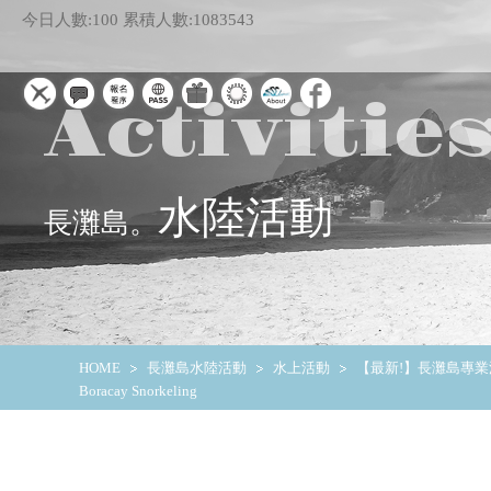
今日人數:100
累積人數:1083543
Activitie
水陸活動
長灘島。
HOME
長灘島水陸活動
水上活動
【最新!】長灘島專
Boracay Snorkeling