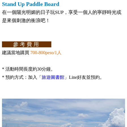
Stand Up Paddle Board
在一個陽光明媚的日子玩SUP，享受一個人的寧靜時光或
是來個刺激的衝浪吧！
參考費用
建議當地購買
700-800peso/1人
* 活動時間長度約30分鐘。
* 預約方式：加入「
旅遊圖書館
」Line好友並預約。