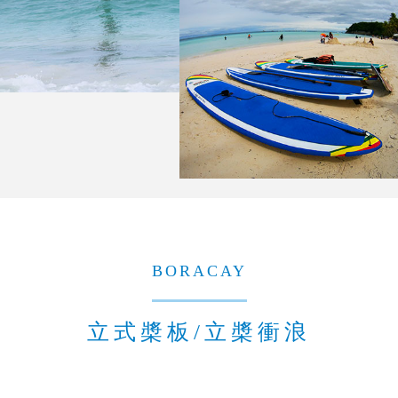
BORACAY
立式槳板/立槳衝浪