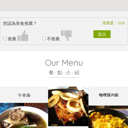
推薦度：10分
您認為美食推薦？
送出
推薦
不推薦
Our Menu
餐 ‧ 點 ‧ 介 ‧ 紹