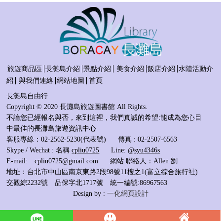
旅遊商品區
長灘島介紹
景點介紹
美食介紹
飯店介紹
水陸活動介
紹
與我們連絡
網站地圖
首頁
長灘島自由行
Copyright © 2020 長灘島旅遊圖書館 All Rights.
不論您已經報名與否，來到這裡，我們真誠的希望:能成為您心目
中最佳的長灘島旅遊資訊中心
客服專線：02-2562-5230(代表號)
傳真 : 02-2507-6563
Skype / Wechat : 名稱
cpliu0725
Line:
@syu4346s
E-mail:
cpliu0725@gmail.com
網站 聯絡人：Allen 劉
地址：台北市中山區南京東路2段98號11樓之1(富立綜合旅行社)
交觀綜2232號 品保字北1717號 統一編號:86967563
Design by :
一化網頁設計