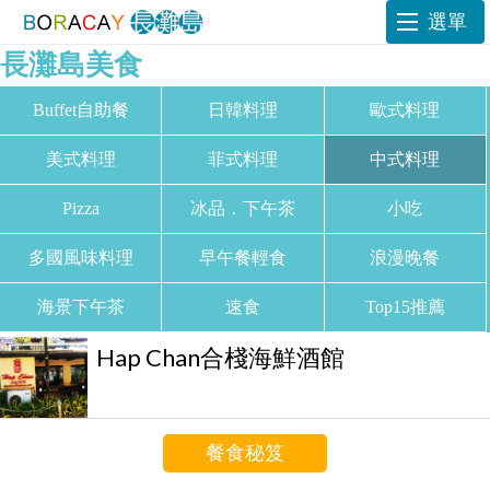
選單
長灘島美食
Buffet自助餐
日韓料理
歐式料理
美式料理
菲式料理
中式料理
Pizza
冰品．下午茶
小吃
多國風味料理
早午餐輕食
浪漫晚餐
海景下午茶
速食
Top15推薦
Hap Chan合棧海鮮酒館
餐食秘笈