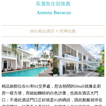
長灘島住宿推薦
Astoria Boracay
純白精品酒店
X
吃喝玩樂
精品旅館位在S1和S2交界處，想去熱鬧的Dmall就像走廚
房一樣方便，而細如麵粉的白色沙灘，也就在酒店大門
口；不過此酒店門口正好就是S1的碼頭，因此船艇就停在