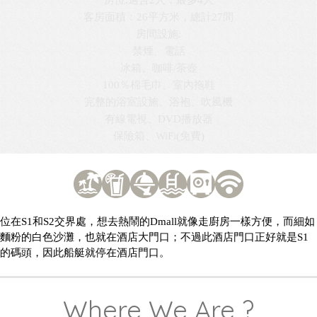
客房面積：26平方米
房間設施:
池畔房、禁煙
電話、冰箱
100％棉毛巾
完整的浴室設施、浴袍、吹風機
有線電視、DVD播放器
保險箱、WiFi(免費)
位在S1和S2交界處，想去熱鬧的Dmall就像走廚房一樣方便，而細如
麵粉的白色沙灘，也就在酒店大門口；不過此酒店門口正好就是S1
的碼頭，因此船艇就停在酒店門口。