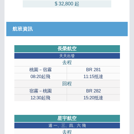
$ 32,800
起
航班資訊
長榮航空
天天出發
去程
桃園－宿霧
BR 281
08:20
起飛
11:15
抵達
回程
宿霧－桃園
BR 282
12:30
起飛
15:20
抵達
星宇航空
週
一、三、四、六 飛
去程