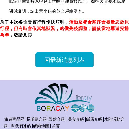
抵達菲律賓時以現金支付給菲律賓移民局。如移民官要求親屬
關係證明，請出示小孩的英文戶籍謄本。
為了本次各位貴賓行程愉快順利，
活動及餐食順序會盡量忠於原
行程，但有時會依當地狀況，略做先後調整；請依當地導遊安排
為準
，敬請見諒
回最新消息列表
旅遊商品區
長灘島介紹
景點介紹
美食介紹
飯店介紹
水陸活動介
紹
與我們連絡
網站地圖
首頁