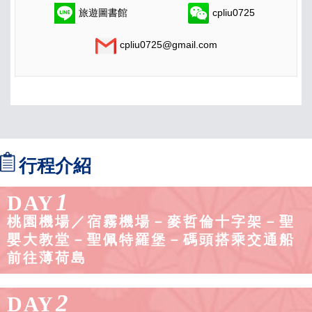
旅遊圖書館
cpliu0725
cpliu0725@gmail.com
行程介紹
1
DAY
桃園機場／宿霧機場－麥哲倫十字架－聖
嬰大教堂－聖佩特羅堡－碼頭搭乘交通船
前往薄荷島
2
DAY