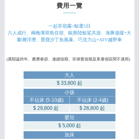
費用一覽
一起菲宿霧~鯨選5日
六人成行、兩晚薄荷島住宿、歐斯陸鯨鯊共游、海豚遊蹤+大
斷層浮潛、墨寶沙丁魚風暴、巧克力山+ATV越野車
(遇耶誕跨年、農曆春節、連續假期、菲律賓假期及寒暑假區間不適用)
大人
$ 33,800
起
小孩
不佔
床
(5-10歲)
不
佔
床
(2-4歲)
$ 29,800
起
$ 28,800
起
嬰兒
$ 5,000
起
加床