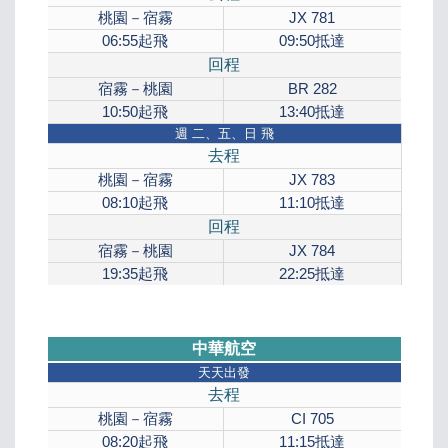
桃園－宿霧
JX 781
06:55
起飛
09:50
抵達
回程
宿霧－桃園
BR 282
10:50
起飛
13:40
抵達
週
二、五、日 飛
去程
桃園－宿霧
JX 783
08:10
起飛
11:10
抵達
回程
宿霧－桃園
JX 784
19:35
起飛
22:25
抵達
中華航空
天天出發
去程
桃園－宿霧
CI 705
08:20
起飛
11:15
抵達