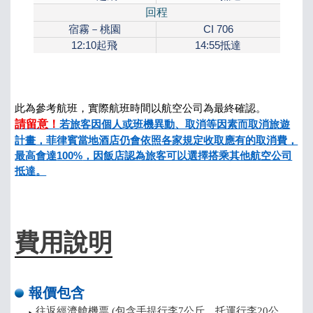
回程
宿霧－桃園
CI 706
12:10
起飛
14:55
抵達
此為參考航班，
實際航
班時間以航空公司為最終確認。
請留意！
若旅客因個人或班機異動、取消等因素而取消旅遊
計畫，菲律賓當地酒店仍會依照各家規定收取應有的取消費，
最高會達
100%
，因飯店認為旅客可以選擇搭乘其他航空公司
抵達。
費用說明
報價包含
往返經濟艙機票 (包含手提行李7公斤，托運行李20公