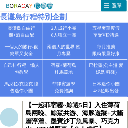
選單
長灘島行程特別企劃
長灘島自由行
2人成行小團
五星奢華度假
機+酒自由配
8人獨立一團
享受VIP禮遇
一個人的旅行-很
兩個人的世界 蜜
每月推薦
簡單又安全
月專屬
限時限量好康
自己排行程-- 懶人
宿霧+薄荷島
巴拉望(公主港 愛
包教學
杜馬蓋地
妮島 科隆)
馬尼拉/克拉克 懷
菲律賓遊學
日本迷你小團
舊迷你小團
免費諮詢
4~8位即出發
【一起菲宿霧~鯨選5日】入住薄荷
島兩晚、鯨鯊共游、海豚遊蹤+大斷
層浮潛、墨寶沙丁魚風暴、巧克力