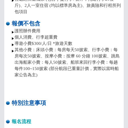
斤)、2人一室住宿 (均以標準房為主)、旅責險和行程所列
包項目
報價不包含
護照辦件費用
個人消費、行李超重費
導遊小費$300/人/日 *旅遊天數
其他小費：床頭小費：每房每天50披索、行李小費：每
房每次50披索、按摩小費：按摩 60 分鐘 100披索、跳島
出海船家小費：每人50披索、船班來回行李小費：每趟
每件100~150披索 (部分航段已重量計價，實際以當時船
家公告為主)
特別注意事項
報名流程