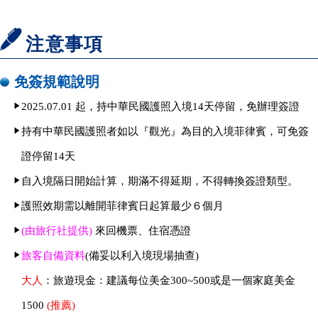
注意事項
免簽規範說明
2025.07.01 起，持中華民國護照入境14天停留，免辦理簽證
持有中華民國護照者如以『觀光』為目的入境菲律賓，可免簽
證停留14天
自入境隔日開始計算，期滿不得延期，不得轉換簽證類型。
護照效期需以離開菲律賓日起算最少６個月
(由旅行社提供)
來回機票、住宿憑證
旅客自備資料
(備妥以利入境現場抽查)
大人
：
旅遊現金：建議每位美金300~500或是一個家庭美金
1500
(推薦)