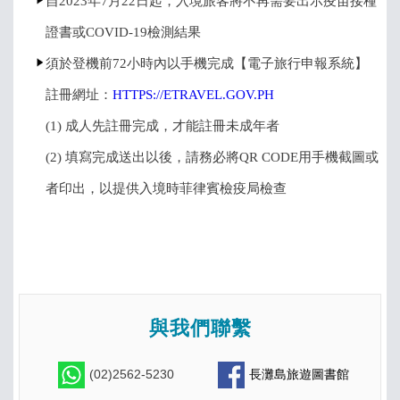
自2023年7月22日起，入境旅客將不再需要出示疫苗接種
證書或COVID-19檢測結果
須於登機前72小時內以手機完成【電子旅行申報系統】
註冊網址：
HTTPS://ETRAVEL.GOV.PH
(1) 成人先註冊完成，才能註冊未成年者
(2) 填寫完成送出以後，請務必將QR CODE用手機截圖或
者印出，以提供入境時菲律賓檢疫局檢查
與我們聯繫
(02)2562-5230
長灘島旅遊圖書館