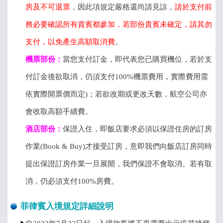
房及不可退票
，因此項規定嚴格還尚請見諒，
請於支付前
務必要確認所有貴賓都參加，若部份貴賓未確定，請其勿
支付，以免產生高額取消費
。
機票部份：
當您支付訂金，即代表您已購買機位，若於支
付訂金後欲取消，仍須支付100%機票費用，實際費用需
依實際開票價而定)；若欲改期或更改天數，航空公司亦
會收取高額手續費。
酒店部份：
保證入住，即飯店要求必須以保證住房的訂房
作業(Book & Buy)才接受訂房，意即我們向飯店訂房同時
提出保證訂房作業一旦展開，我們保證不會取消。若有取
消，仍必須支付100%房費。
菲律賓入境規定詳細說明