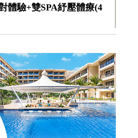
體驗+雙SPA紓壓體療(4