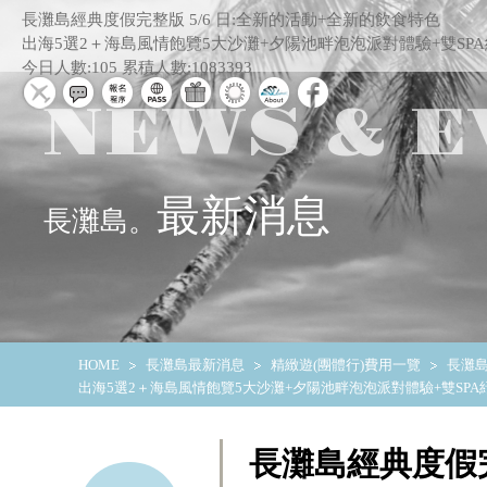
長灘島經典度假完整版 5/6 日:全新的活動+全新的飲食特色
出海5選2＋海島風情飽覽5大沙灘+夕陽池畔泡泡派對體驗+雙SPA
今日人數:105
累積人數:1083393
NEWS & E
最新消息
長灘島。
HOME
長灘島最新消息
精緻遊(團體行)費用一覽
長灘島
出海5選2＋海島風情飽覽5大沙灘+夕陽池畔泡泡派對體驗+雙SPA
長灘島經典度假完