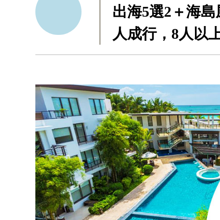
出海5選2＋海島
人成行，8人以