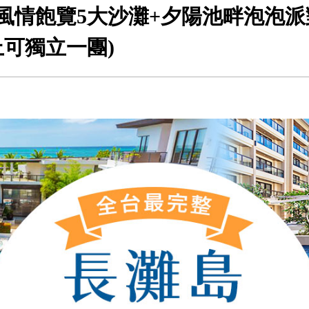
風情飽覽5大沙灘+夕陽池畔泡泡派對
上可獨立一團)