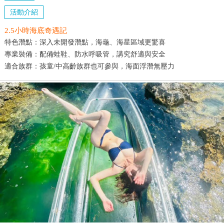
活動介紹
2.5小時海底奇遇記
特色潛點：深入未開發潛點，海龜、海星區域更驚喜
專業裝備：配備蛙鞋、防水呼吸管，講究舒適與安全
適合族群：孩童/中高齡族群也可參與，海面浮潛無壓力