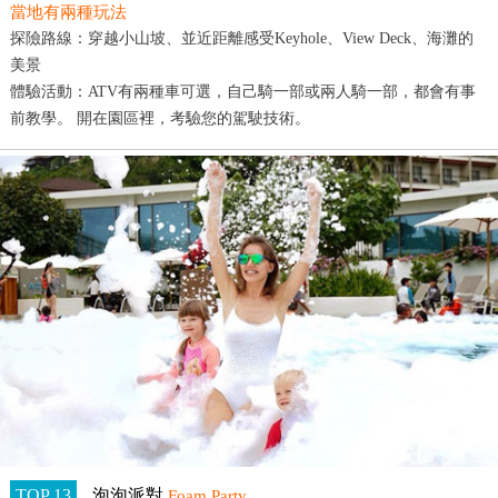
當地有兩種玩法
探險路線：穿越小山坡、並近距離感受Keyhole、View Deck、海灘的
美景
體驗活動：ATV有兩種車可選，自己騎一部或兩人騎一部，都會有事
前教學。 開在園區裡，考驗您的駕駛技術。
TOP 13
泡泡派對
Foam Party