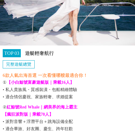
TOP 03
遊艇輕奢航行
完整遊艇總覽
6款人氣出海首選 一次看懂哪艘最適合你！
①
【小白鯨號富豪遊艇版｜乘載16人】
• 私人貴族風・質感裝潢・包船精緻體驗
• 適合情侶慶祝、家族輕奢、求婚提案
②
紅鯨號Red Whale｜網美界的海上霸主
【瘋狂派對版｜乘載70人】
• 派對音響＋浮潛平台＋跳海設備全配
• 適合畢旅、好友團、慶生、跨年狂歡