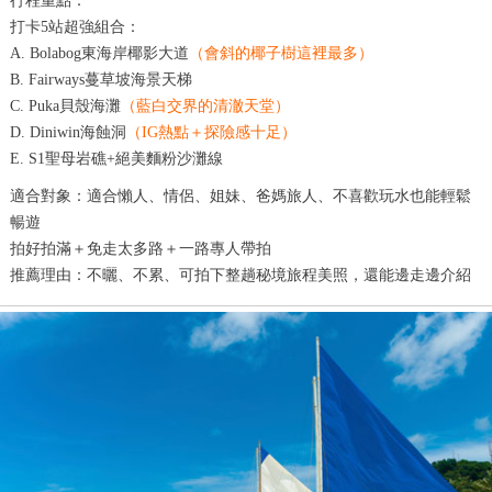
行程重點：
打卡5站超強組合：
A. Bolabog東海岸椰影大道
（會斜的椰子樹這裡最多）
B. Fairways蔓草坡海景天梯
C. Puka貝殼海灘
（藍白交界的清澈天堂）
D. Diniwin海蝕洞
（IG熱點＋探險感十足）
E. S1聖母岩礁+絕美麵粉沙灘線
適合對象：適合懶人、情侶、姐妹、爸媽旅人、不喜歡玩水也能輕鬆
暢遊
拍好拍滿＋免走太多路＋一路專人帶拍
推薦理由：不曬、不累、可拍下整趟秘境旅程美照，還能邊走邊介紹