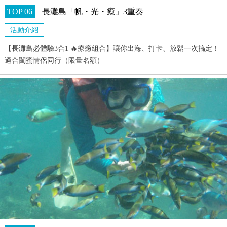
TOP 06
長灘島「帆・光・癒」3重奏
活動介紹
【長灘島必體驗3合1 🔥療癒組合】讓你出海、打卡、放鬆一次搞定！
適合閨蜜情侶同行（限量名額）