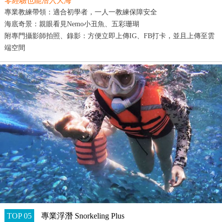
零經驗也能潛入大海
專業教練帶領：適合初學者，一人一教練保障安全
海底奇景：親眼看見Nemo小丑魚、五彩珊瑚
附專門攝影師拍照、錄影：方便立即上傳IG、FB打卡，並且上傳至雲
端空間
TOP 05
專業浮潛 Snorkeling Plus