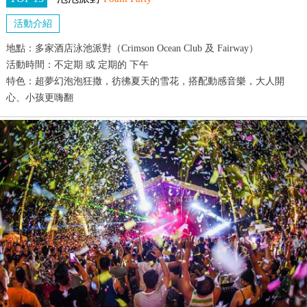
活動介紹
地點：多家酒店泳池派對（Crimson Ocean Club 及 Fairway）
活動時間：不定期 或 定期的 下午
特色：超夢幻泡泡狂撒，彷彿夏天的雪花，搭配動感音樂，大人開
心、小孩更嗨翻