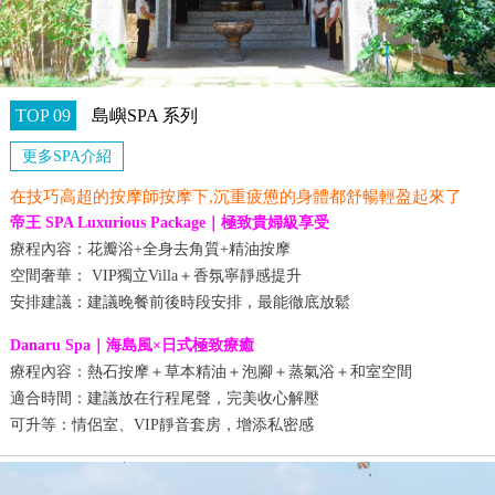
TOP 09
島嶼SPA 系列
更多SPA介紹
在技巧高超的按摩師按摩下,沉重疲憊的身體都舒暢輕盈起來了
帝王 SPA Luxurious Package｜極致貴婦級享受
療程內容：花瓣浴+全身去角質+精油按摩
空間奢華： VIP獨立Villa＋香氛寧靜感提升
安排建議：建議晚餐前後時段安排，最能徹底放鬆
Danaru Spa｜海島風×日式極致療癒
療程內容：熱石按摩＋草本精油＋泡腳＋蒸氣浴＋和室空間
適合時間：建議放在行程尾聲，完美收心解壓
可升等：情侶室、VIP靜音套房，增添私密感