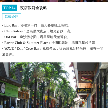
TOP 14
夜店派對全攻略
活動介紹
•
Epic Bar
：沙灘第一排、白天餐廳晚上嗨吧。
•
Club Galaxy
：全島最大夜店，燈光音效一流。
•
OM Bar
：坐沙灘小酌，看星星聊天都適合。
•
Paraw Club & Summer Place
：沙灘即舞池，赤腳跳舞超浪漫！
•
WAVE / Exit / Coco Bar
：風格多元，從民族風到時尚感，總有一間
適合你。