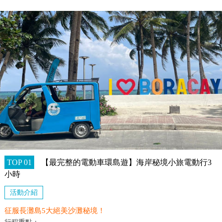
TOP 01
【最完整的電動車環島遊】海岸秘境小旅電動行3
小時
活動介紹
征服長灘島5大絕美沙灘秘境！