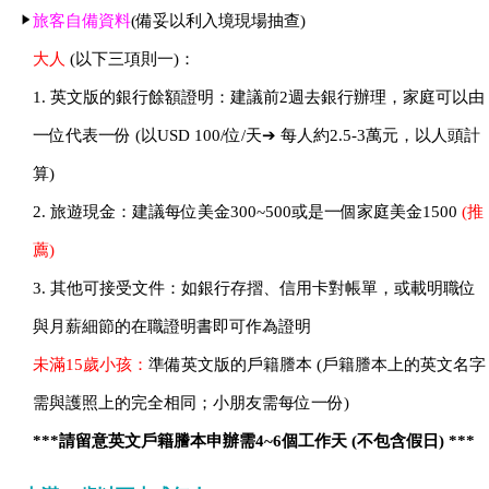
旅客自備資料
(備妥以利入境現場抽查)
大人
(以下三項則一)：
1. 英文版的銀行餘額證明：建議前2週去銀行辦理，家庭可以由
一位代表一份 (以USD 100/位/天➔ 每人約2.5-3萬元，以人頭計
算)
2. 旅遊現金：建議每位美金300~500或是一個家庭美金1500
(推
薦)
3. 其他可接受文件：如銀行存摺、信用卡對帳單，或載明職位
與月薪細節的在職證明書即可作為證明
未滿15歲小孩：
準備英文版的戶籍謄本 (戶籍謄本上的英文名字
需與護照上的完全相同；小朋友需每位一份)
***請留意英文戶籍謄本申辦需4~6個工作天 (不包含假日) ***