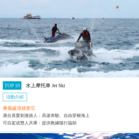
TOP 10
水上摩托車 Jet Ski
活動介紹
乘風破浪就靠它
適合喜愛刺激旅人：高速奔馳、自由穿梭海上
可自駕或雙人共乘：提供教練隨行協助