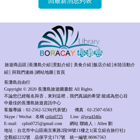
回最新消息列表
旅遊商品區
長灘島介紹
景點介紹
美食介紹
飯店介紹
水陸活動介
紹
與我們連絡
網站地圖
首頁
長灘島自由行
Copyright © 2020 長灘島旅遊圖書館 All Rights.
不論您已經報名與否，來到這裡，我們真誠的希望:能成為您心目
中最佳的長灘島旅遊資訊中心
客服專線：02-2562-5230(代表號)
傳真 : 02-2507-6563
Skype / Wechat : 名稱
cpliu0725
Line:
@syu4346s
E-mail:
cpliu0725@gmail.com
網站 聯絡人：Allen 劉
地址：台北市中山區南京東路2段98號11樓之1(富立綜合旅行社)
交觀綜2232號 品保字北1717號 統一編號:86967563