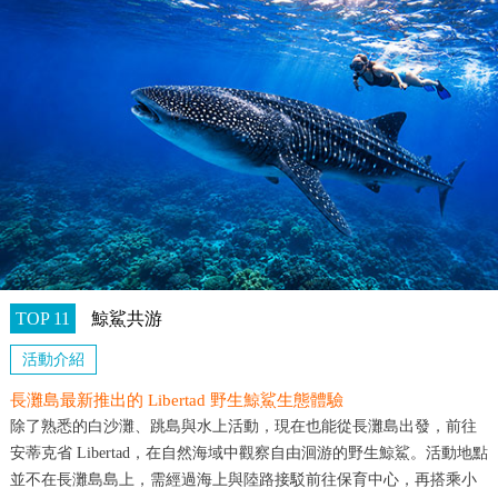
TOP 11
鯨鯊共游
活動介紹
長灘島最新推出的 Libertad 野生鯨鯊生態體驗
除了熟悉的白沙灘、跳島與水上活動，現在也能從長灘島出發，前往
安蒂克省 Libertad，在自然海域中觀察自由洄游的野生鯨鯊。活動地點
並不在長灘島島上，需經過海上與陸路接駁前往保育中心，再搭乘小