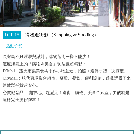
TOP 15
購物逛街趣（Shopping & Strolling）
活動介紹
長灘島不只浮潛與派對，購物逛街一樣不能少！
這座海島上的「購物＆美食」玩法也超精彩：
D’Mall：露天市集美食與手作小物並進，拍照＋選伴手禮一次搞定。
CityMall：現代商場集合超市、藥妝、餐飲、便利設施，遊戲玩累了來
這放鬆補貨超安心。
必買紀念品 ，超在地、超滿足！逛街、購物、美食全涵蓋，要的就是
這樣完美度假腳本！