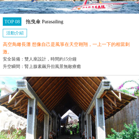
TOP 08
拖曳傘 Parasailing
活動介紹
高空鳥瞰長灘 想像自己是風箏在天空翱翔，一上一下的相當刺
激。
安全裝備：雙人座設計，時間約15分鐘
升空瞬間：腎上腺素飆升但風景無敵療癒