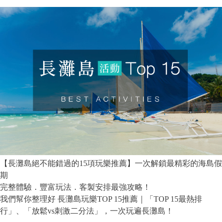
【長灘島絕不能錯過的15項玩樂推薦】一次解鎖最精彩的海島假
期
完整體驗．豐富玩法．客製安排最強攻略！
我們幫你整理好 長灘島玩樂TOP 15推薦｜「TOP 15最熱排
行」、「放鬆vs刺激二分法」，一次玩遍長灘島！