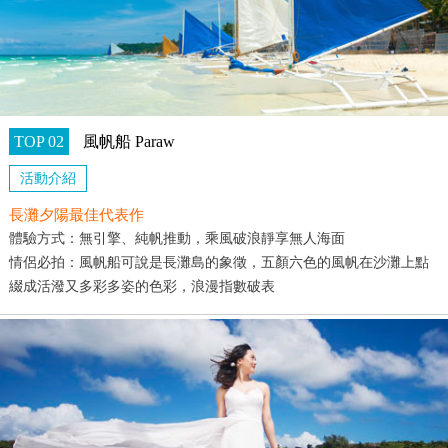
TOP 02
風帆船 Paraw
活動介紹
長灘夕陽最佳代表作
體驗方式：無引擎、純帆推動，乘風破浪靜享無人海面
情侶必拍：風帆船可說是長灘島的象徵，五顏六色的風帆在沙灘上點
綴成活潑又多彩多姿的色彩，浪漫指數破表