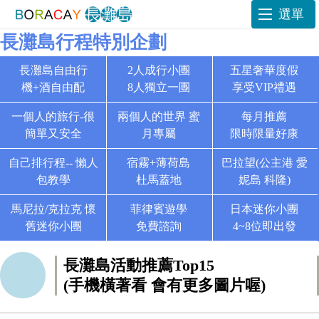
選單
長灘島行程特別企劃
長灘島自由行
2人成行小團
五星奢華度假
機+酒自由配
8人獨立一團
享受VIP禮遇
一個人的旅行-很
兩個人的世界 蜜
每月推薦
簡單又安全
月專屬
限時限量好康
自己排行程-- 懶人
宿霧+薄荷島
巴拉望(公主港 愛
包教學
杜馬蓋地
妮島 科隆)
馬尼拉/克拉克 懷
菲律賓遊學
日本迷你小團
舊迷你小團
免費諮詢
4~8位即出發
長灘島活動推薦Top15
(手機橫著看 會有更多圖片喔)