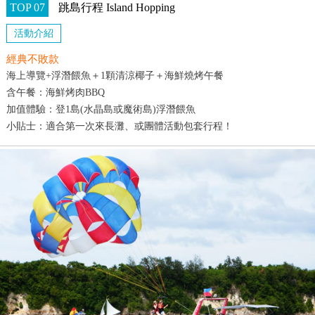
TOP 07
跳島行程 Island Hopping
活動介紹
經典不敗款
海上導覽+浮潛餵魚＋1顆清涼椰子＋海鮮燒烤午餐
含午餐：海鮮烤肉BBQ
加值體驗：登1島(水晶島或魔術島)浮潛餵魚
小貼士：適合第一次來長灘、或團體活動包套行程！