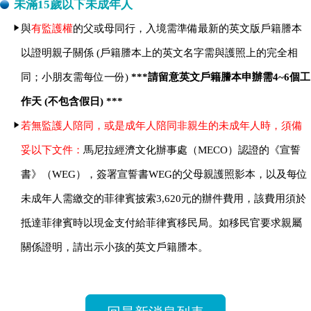
未滿15歲以下未成年人
與
有監護權
的父或母同行，入境需準備最新的英文版戶籍謄本
以證明親子關係 (戶籍謄本上的英文名字需與護照上的完全相
同；小朋友需每位一份)
***請留意英文戶籍謄本申辦需4~6個工
作天 (不包含假日) ***
若無監護人陪同，或是成年人陪同非親生的未成年人時，須備
妥以下文件：
馬尼拉經濟文化辦事處（MECO）認證的《宣誓
書》（WEG），簽署宣誓書WEG的父母親護照影本，以及每位
未成年人需繳交的菲律賓披索3,620元的辦件費用，該費用須於
抵達菲律賓時以現金支付給菲律賓移民局。如移民官要求親屬
關係證明，請出示小孩的英文戶籍謄本。